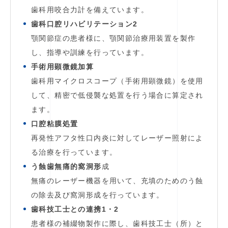
歯科用咬合力計を備えています。
歯科口腔リハビリテーション2
顎関節症の患者様に、顎関節治療用装置を製作
し、指導や訓練を行っています。
手術用顕微鏡加算
歯科用マイクロスコープ（手術用顕微鏡）を使用
して、精密で低侵襲な処置を行う場合に算定され
ます。
口腔粘膜処置
再発性アフタ性口内炎に対してレーザー照射によ
る治療を行っています。
う蝕歯無痛的窩洞形
成
無痛のレーザー機器を用いて、充填のためのう蝕
の除去及び窩洞形成を行っています。
歯科技工士との連携1・2
患者様の補綴物製作に際し、歯科技工士（所）と