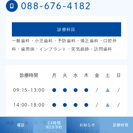
088-676-4182
診療科目
一般歯科・小児歯科・予防歯科・矯正歯科・口腔外
科・歯周病・インプラント・笑気鎮静・訪問歯科
診療時間
月
火
水
木
金
土
日
09:15-13:00
●
●
●
●
/
▲
/
14:00-18:00
●
●
●
●
/
▲
/
休診日：金・日・祝
24時間
電話
お知らせ
診療時間
WEB予約
▲
…土曜日は、8:30-17:00。昼休みはありません。