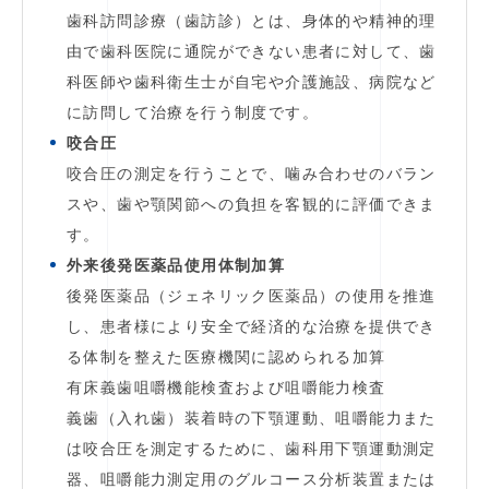
歯科訪問診療（歯訪診）とは、身体的や精神的理
由で歯科医院に通院ができない患者に対して、歯
科医師や歯科衛生士が自宅や介護施設、病院など
に訪問して治療を行う制度です。
咬合圧
咬合圧の測定を行うことで、噛み合わせのバラン
スや、歯や顎関節への負担を客観的に評価できま
す。
外来後発医薬品使用体制加算
後発医薬品（ジェネリック医薬品）の使用を推進
し、患者様により安全で経済的な治療を提供でき
る体制を整えた医療機関に認められる加算
有床義歯咀嚼機能検査および咀嚼能力検査
義歯（入れ歯）装着時の下顎運動、咀嚼能力また
は咬合圧を測定するために、歯科用下顎運動測定
器、咀嚼能力測定用のグルコース分析装置または