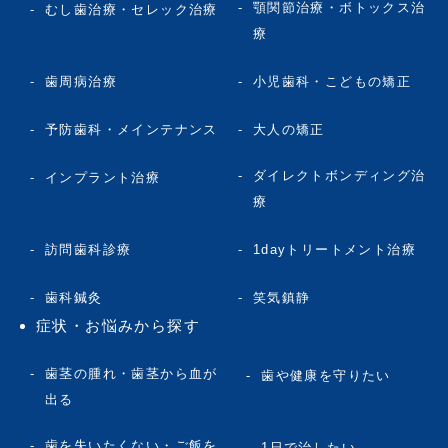
顎関節治療・ボトックス治
むし歯治療・セレック治療
療
歯周病治療
小児歯科・こどもの矯正
予防歯科・メインテナンス
大人の矯正
ダイレクトボンディング治
インプラント治療
療
訪問歯科診療
1dayトリートメント治療
歯科鍼灸
笑気鎮静
症状・お悩みから探す
歯茎の腫れ・歯茎から血が
歯や健康を守りたい
出る
歯を失いたくない・ご飯を
1日で治したい